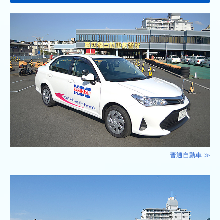
大型自動二輪車
小型限定二輪車
普通二種（受入中止中）
ペーパードライバー教習（受入中止中）
審査（限定解除）
企業研修/ブラッシュアップ講習
卒業生割引制度
よくある質問
無料送迎バス
普通自動車 ≫
アクセス
Bus Catch
教習生メニュー