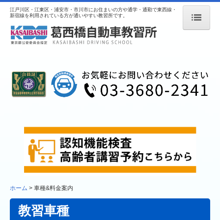
江戸川区・江東区・浦安市・市川市にお住まいの方や通学・通勤で東西線・
新宿線を利用されている方が通いやすい教習所です。
ホーム
当所について
お申込みについて
教習について
入所案内
施設紹介
教習の流れ
提携校案内
車種&料金案内
ホーム
車種&料金案内
普通自動車
教習車種
普通自動二輪車